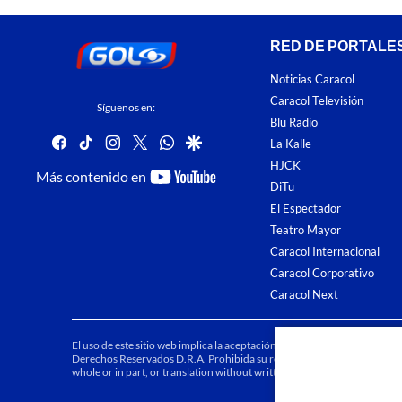
RED DE PORTALE
Noticias Caracol
Caracol Televisión
Síguenos en:
Blu Radio
facebook
tiktok
instagram
twitter
whatsapp
google
La Kalle
HJCK
youtube-
Más contenido en
DiTu
footer
El Espectador
Teatro Mayor
Caracol Internacional
Caracol Corporativo
Caracol Next
El uso de este sitio web implica la aceptación de los
Términos y condici
Derechos Reservados D.R.A. Prohibida su reproducción total o parcial, a
whole or in part, or translation without written permission is prohibited