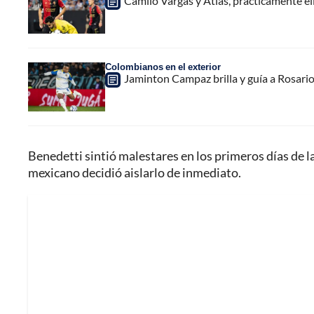
Camilo Vargas y Atlas, prácticamente e
Colombianos en el exterior
Jaminton Campaz brilla y guía a Rosario 
Benedetti sintió malestares en los primeros días de 
mexicano decidió aislarlo de inmediato.