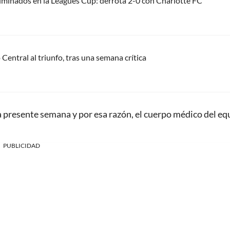
liminados en la Leagues Cup: derrota 2-0 con Charlotte FC
Central al triunfo, tras una semana crítica
la presente semana y por esa razón, el cuerpo médico del eq
PUBLICIDAD