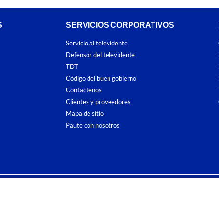
S
SERVICIOS CORPORATIVOS
Servicio al televidente
Defensor del televidente
TDT
Código del buen gobierno
Contáctenos
Clientes y proveedores
Mapa de sitio
Paute con nosotros
ones
y
Políticas de Tratamiento de la Información
de
CARACOL TELEVISIÓN S.A.
To
sí como su traducción a cualquier idioma sin autorización escrita de su titular. Repro
. All rights reserved 2025.