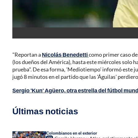
"Reportan a
Nicolás Benedetti
como primer caso de
(los dueños del América), hasta este miércoles solo h
prueba". De esa forma, 'Mediotiempo' informó este ju
jugó 8 minutos en el partido que las 'Águilas' perdie
Sergio 'Kun' Agüero, otra estrella del fútbol mun
Últimas noticias
Colombianos en el exterior