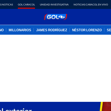
S NOTICAS
GOL CARACOL
UNIDAD INVESTIGATIVA
NOTICIAS CARACOL EN VIVO
INO
MILLONARIOS
JAMES RODRÍGUEZ
NÉSTOR LORENZO
SE
PUBLICIDAD