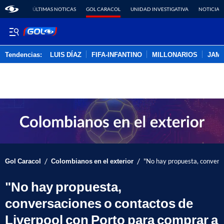
ÚLTIMAS NOTICAS
GOL CARACOL
UNIDAD INVESTIGATIVA
NOTICIAS
Tendencias:
LUIS DÍAZ
FIFA-INFANTINO
MILLONARIOS
JAM
PUBLICIDAD
/
/
Gol Caracol
Colombianos en el exterior
"No hay propuesta, conversa
"No hay propuesta,
conversaciones o contactos de
Liverpool con Porto para comprar a