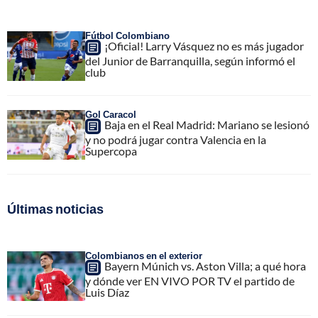
Fútbol Colombiano
¡Oficial! Larry Vásquez no es más jugador
del Junior de Barranquilla, según informó el
club
Gol Caracol
Baja en el Real Madrid: Mariano se lesionó
y no podrá jugar contra Valencia en la
Supercopa
Últimas noticias
Colombianos en el exterior
Bayern Múnich vs. Aston Villa; a qué hora
y dónde ver EN VIVO POR TV el partido de
Luis Díaz