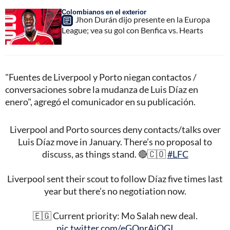
Colombianos en el exterior
Jhon Durán dijo presente en la Europa
League; vea su gol con Benfica vs. Hearts
"Fuentes de Liverpool y Porto niegan contactos /
conversaciones sobre la mudanza de Luis Díaz en
enero", agregó el comunicador en su publicación.
Liverpool and Porto sources deny contacts/talks over
Luis Díaz move in January. There’s no proposal to
discuss, as things stand. 🔴🇨🇴
#LFC
Liverpool sent their scout to follow Díaz five times last
year but there’s no negotiation now.
🇪🇬 Current priority: Mo Salah new deal.
pic.twitter.com/eGOnrAjOGI