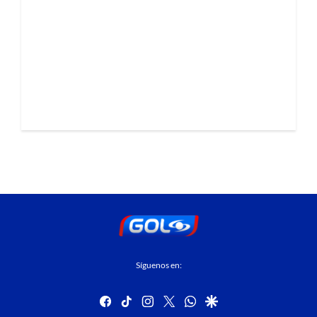
Síguenos en:
facebook
tiktok
instagram
twitter
whatsapp
google