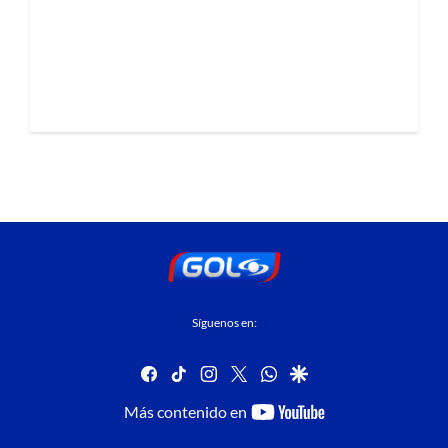
Síguenos en:
facebook
tiktok
instagram
twitter
whatsapp
google
youtube-
Más contenido en
footer