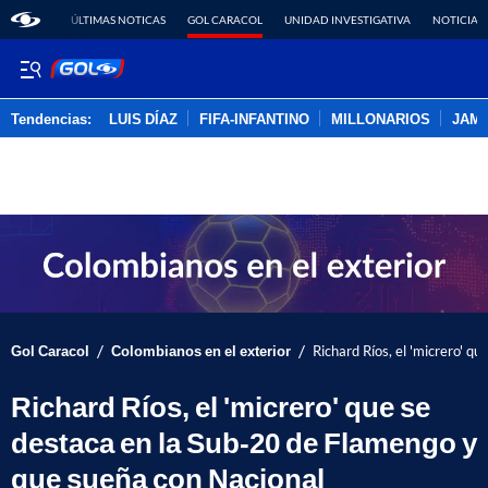
ÚLTIMAS NOTICAS
GOL CARACOL
UNIDAD INVESTIGATIVA
NOTICIAS
Tendencias:
LUIS DÍAZ
FIFA-INFANTINO
MILLONARIOS
JAM
PUBLICIDAD
/
/
Gol Caracol
Colombianos en el exterior
Richard Ríos, el 'micrero' 
Richard Ríos, el 'micrero' que se
destaca en la Sub-20 de Flamengo y
que sueña con Nacional