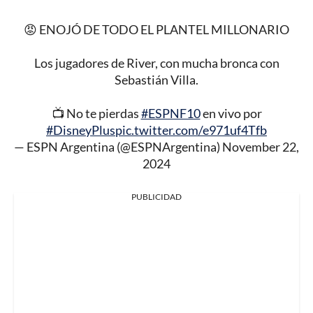
😡 ENOJÓ DE TODO EL PLANTEL MILLONARIO
Los jugadores de River, con mucha bronca con
Sebastián Villa.
📺 No te pierdas
#ESPNF10
en vivo por
#DisneyPlus
pic.twitter.com/e971uf4Tfb
— ESPN Argentina (@ESPNArgentina)
November 22,
2024
PUBLICIDAD