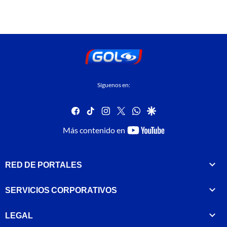
Síguenos en:
facebook
tiktok
instagram
twitter
whatsapp
google
youtube-
Más contenido en
footer
RED DE PORTALES
SERVICIOS CORPORATIVOS
LEGAL