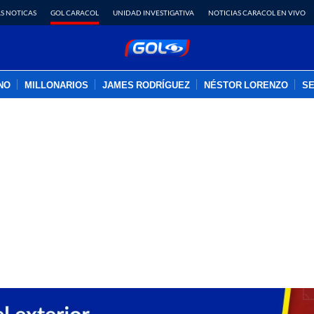
S NOTICAS
GOL CARACOL
UNIDAD INVESTIGATIVA
NOTICIAS CARACOL EN VIVO
INO
MILLONARIOS
JAMES RODRÍGUEZ
NÉSTOR LORENZO
SE
PUBLICIDAD