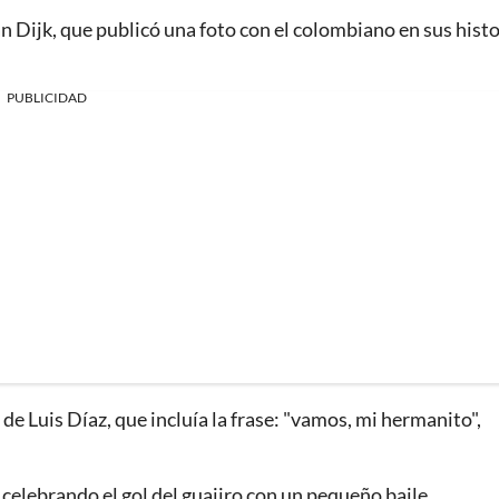
Van Dijk, que publicó una foto con el colombiano en sus hist
PUBLICIDAD
de Luis Díaz, que incluía la frase: "vamos, mi hermanito",
 celebrando el gol del guajiro con un pequeño baile.