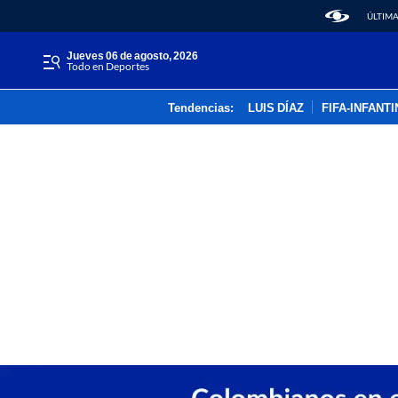
ÚLTIMA
jueves 06 de agosto, 2026
Todo en Deportes
Tendencias:
LUIS DÍAZ
FIFA-INFANT