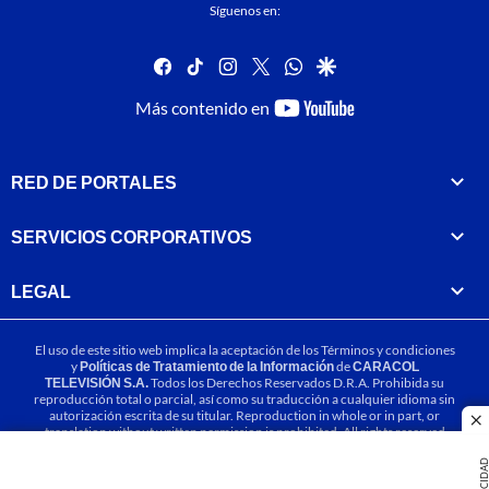
Síguenos en:
facebook
tiktok
instagram
twitter
whatsapp
google
youtube-
Más contenido en
footer
RED DE PORTALES
SERVICIOS CORPORATIVOS
LEGAL
El uso de este sitio web implica la aceptación de los
Términos y condiciones
y
Políticas de Tratamiento de la Información
de
CARACOL
TELEVISIÓN S.A.
Todos los Derechos Reservados D.R.A. Prohibida su
reproducción total o parcial, así como su traducción a cualquier idioma sin
autorización escrita de su titular. Reproduction in whole or in part, or
cl
translation without written permission is prohibited. All rights reserved
2025.
PUBLICIDA