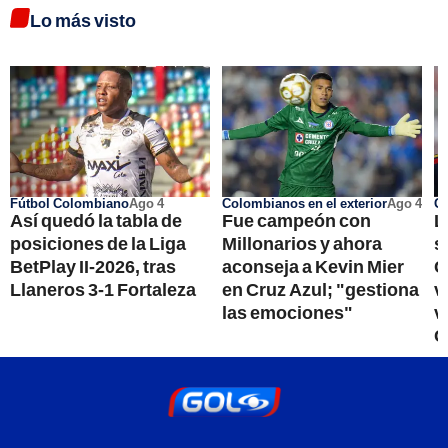
Lo más visto
Fútbol Colombiano
Ago 4
Colombianos en el exterior
Ago 4
Go
Así quedó la tabla de
Fue campeón con
L
posiciones de la Liga
Millonarios y ahora
s
BetPlay II-2026, tras
aconseja a Kevin Mier
C
Llaneros 3-1 Fortaleza
en Cruz Azul; "gestiona
v
las emociones"
v
C