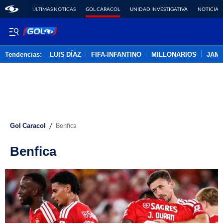
ÚLTIMAS NOTICAS
GOL CARACOL
UNIDAD INVESTIGATIVA
NOTICIAS
Tendencias:
LUIS DÍAZ
FIFA-INFANTINO
MILLONARIOS
JAM
PUBLICIDAD
/
Gol Caracol
Benfica
Benfica