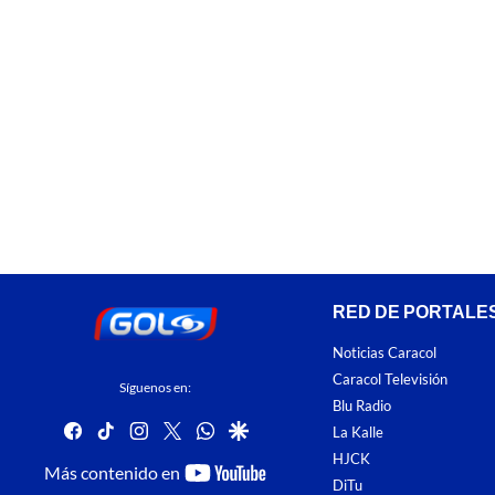
RED DE PORTALE
Noticias Caracol
Caracol Televisión
Síguenos en:
Blu Radio
facebook
tiktok
instagram
twitter
whatsapp
google
La Kalle
HJCK
youtube-
Más contenido en
DiTu
footer