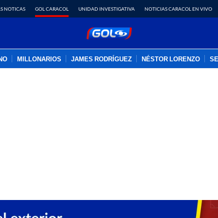
S NOTICAS
GOL CARACOL
UNIDAD INVESTIGATIVA
NOTICIAS CARACOL EN VIVO
INO
MILLONARIOS
JAMES RODRÍGUEZ
NÉSTOR LORENZO
SE
PUBLICIDAD