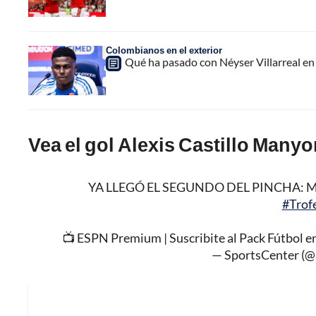
Colombianos en el exterior
Qué ha pasado con Néyser Villarreal en 
Vea el gol Alexis Castillo Many
YA LLEGÓ EL SEGUNDO DEL PINCHA: Manyo
#Tro
📺 ESPN Premium | Suscribite al Pack Fútbol e
— SportsCenter (