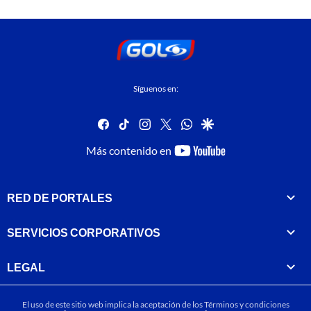
Síguenos en:
facebook
tiktok
instagram
twitter
whatsapp
google
youtube-
Más contenido en
footer
RED DE PORTALES
SERVICIOS CORPORATIVOS
LEGAL
El uso de este sitio web implica la aceptación de los
Términos y condiciones