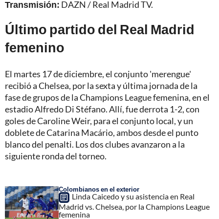
Transmisión:
DAZN / Real Madrid TV.
Último partido del Real Madrid
femenino
El martes 17 de diciembre, el conjunto 'merengue'
recibió a Chelsea, por la sexta y última jornada de la
fase de grupos de la
Champions League femenina
, en el
estadio Alfredo Di Stéfano. Allí, fue derrota 1-2, con
goles de Caroline Weir, para el conjunto local, y un
doblete de Catarina Macário, ambos desde el punto
blanco del penalti. Los dos clubes avanzaron a la
siguiente ronda del torneo.
Colombianos en el exterior
Linda Caicedo y su asistencia en Real
Madrid vs. Chelsea, por la Champions League
femenina