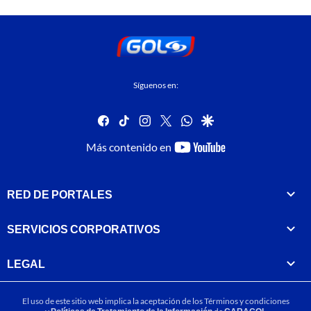
Síguenos en:
facebook
tiktok
instagram
twitter
whatsapp
google
youtube-
Más contenido en
footer
RED DE PORTALES
SERVICIOS CORPORATIVOS
LEGAL
El uso de este sitio web implica la aceptación de los
Términos y condiciones