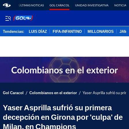
ÚLTIMAS NOTICAS
GOL CARACOL
UNIDAD INVESTIGATIVA
NOTICIAS
Tendencias:
LUIS DÍAZ
FIFA-INFANTINO
MILLONARIOS
JAM
PUBLICIDAD
/
/
Gol Caracol
Colombianos en el exterior
Yaser Asprilla sufrió su pri
Yaser Asprilla sufrió su primera
decepción en Girona por 'culpa' de
Milan, en Champions