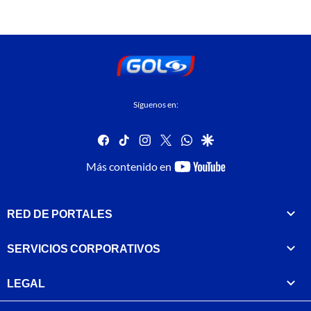
Síguenos en:
facebook
tiktok
instagram
twitter
whatsapp
google
youtube-
Más contenido en
footer
RED DE PORTALES
SERVICIOS CORPORATIVOS
LEGAL