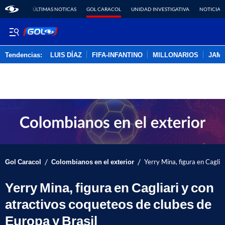
ÚLTIMAS NOTICAS
GOL CARACOL
UNIDAD INVESTIGATIVA
NOTICIAS
Tendencias:
LUIS DÍAZ
FIFA-INFANTINO
MILLONARIOS
JAM
PUBLICIDAD
/
/
Gol Caracol
Colombianos en el exterior
Yerry Mina, figura en Caglia
Yerry Mina, figura en Cagliari y con
atractivos coqueteos de clubes de
Europa y Brasil