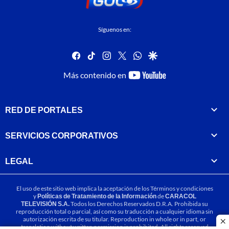
Síguenos en:
facebook
tiktok
instagram
twitter
whatsapp
google
youtube-
Más contenido en
footer
RED DE PORTALES
SERVICIOS CORPORATIVOS
LEGAL
El uso de este sitio web implica la aceptación de los
Términos y condiciones
y
Políticas de Tratamiento de la Información
de
CARACOL
TELEVISIÓN S.A.
Todos los Derechos Reservados D.R.A. Prohibida su
reproducción total o parcial, así como su traducción a cualquier idioma sin
autorización escrita de su titular. Reproduction in whole or in part, or
cl
translation without written permission is prohibited. All rights reserved