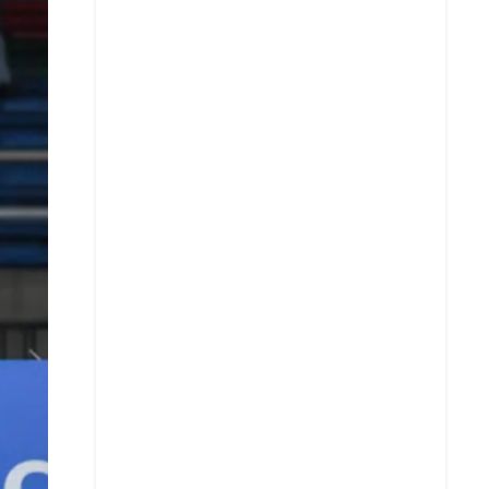
X
Whatsapp