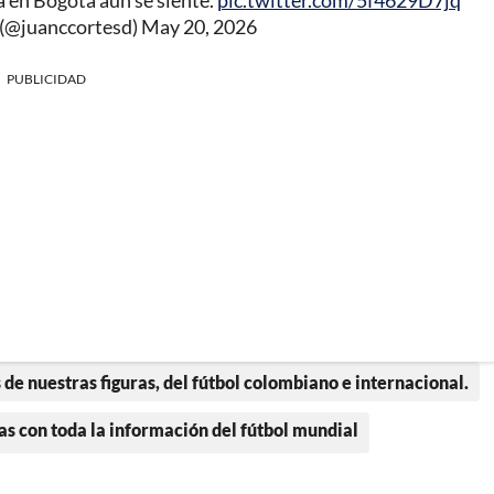
a en Bogotá aún se siente.
pic.twitter.com/5f4629D7jq
 (@juanccortesd)
May 20, 2026
PUBLICIDAD
 de nuestras figuras, del fútbol colombiano e internacional.
as con toda la información del fútbol mundial