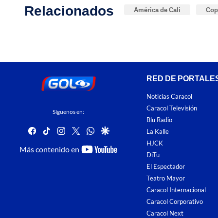
Relacionados
América de Cali
Cop
RED DE PORTALE
Noticias Caracol
Caracol Televisión
Síguenos en:
Blu Radio
facebook
tiktok
instagram
twitter
whatsapp
google
La Kalle
HJCK
youtube-
Más contenido en
DiTu
footer
El Espectador
Teatro Mayor
Caracol Internacional
Caracol Corporativo
Caracol Next