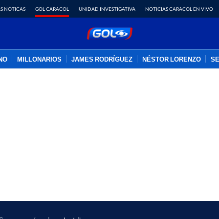
S NOTICAS
GOL CARACOL
UNIDAD INVESTIGATIVA
NOTICIAS CARACOL EN VIVO
INO
MILLONARIOS
JAMES RODRÍGUEZ
NÉSTOR LORENZO
SE
PUBLICIDAD