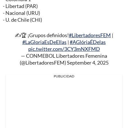
- Libertad (PAR)
- Nacional (URU)
- U. de Chile (CHI)
✍️🏆 ¡Grupos definidos!
#LibertadoresFEM
|
#LaGloriaEsDeEllas
|
#AGlóriaÉDelas
pic.twitter.com/3CY3mNXFMD
— CONMEBOL Libertadores Femenina
(@LibertadoresFEM)
September 4, 2025
PUBLICIDAD