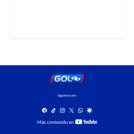
Síguenos en:
facebook
tiktok
instagram
twitter
whatsapp
google
youtube-
Más contenido en
footer