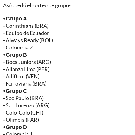
Así quedó el sorteo de grupos:
⦁ Grupo A
- Corinthians (BRA)
- Equipo de Ecuador
- Always Ready (BOL)
- Colombia 2
⦁ Grupo B
- Boca Juniors (ARG)
- Alianza Lima (PER)
- Adiffem (VEN)
- Ferroviaria (BRA)
⦁ Grupo C
- Sao Paulo (BRA)
- San Lorenzo (ARG)
- Colo-Colo (CHI)
- Olimpia (PAR)
⦁ Grupo D
- Colombia 1