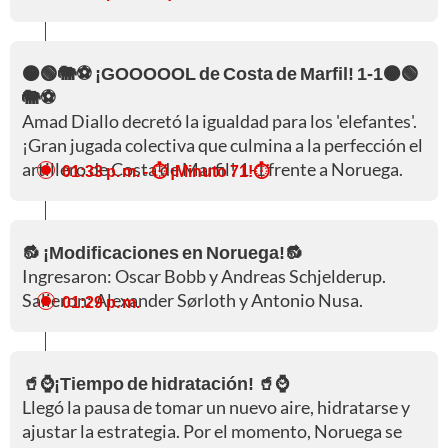
🟠🟢🐘⚽ ¡GOOOOOL de Costa de Marfil! 1-1🟠🟢
🐘⚽
Amad Diallo decretó la igualdad para los 'elefantes'.
¡Gran jugada colectiva que culmina a la perfección el
artillero de Costa de Marfil! 1-1 frente a Noruega.
01:33 p. m.
- ⏱️ ¡Minuto 71!⏱️
🔂 ¡Modificaciones en Noruega!🔂
Ingresaron: Oscar Bobb y Andreas Schjelderup.
Salieron: Alexander Sørloth y Antonio Nusa.
01:29 p. m.
🥤⌚¡Tiempo de hidratación! 🥤⌚
Llegó la pausa de tomar un nuevo aire, hidratarse y
ajustar la estrategia. Por el momento, Noruega se