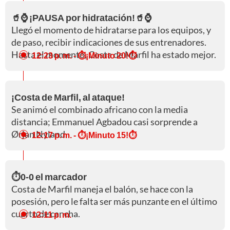
🥤⌚ ¡PAUSA por hidratación!🥤⌚
Llegó el momento de hidratarse para los equipos, y
de paso, recibir indicaciones de sus entrenadores.
Hasta el momento, Costa de Marfil ha estado mejor.
12:23 p. m.
- ⏱️¡Minuto 20!⏱️
¡Costa de Marfil, al ataque!
Se animó el combinado africano con la media
distancia; Emmanuel Agbadou casi sorprende a
Ørjan Nyland.
12:17 p. m.
- ⏱️¡Minuto 15!⏱️
⏱️0-0 el marcador
Costa de Marfil maneja el balón, se hace con la
posesión, pero le falta ser más punzante en el último
cuarto de cancha.
12:11 p. m.