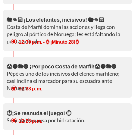
🐘👊🏻 ¡Los elefantes, incisivos! 🐘👊🏻
Costa de Marfil domina las acciones y llega con
peligro al pórtico de Noruega; les está faltando la
puntada final.
12:30 p. m.
- ⌚ ¡Minuto 28!⌚
😱🟠🐘🟢 ¡Por poco Costa de Marfil!😱🟠🐘🟢
Pépé es uno de los incisivos del elenco marfileño;
casi inclina el marcador para su escuadra ante
Noruega.
12:28 p. m.
⏱️¡Se reanuda el juego! ⏱️
Se acabó la pausa por hidratación.
12:25 p. m.