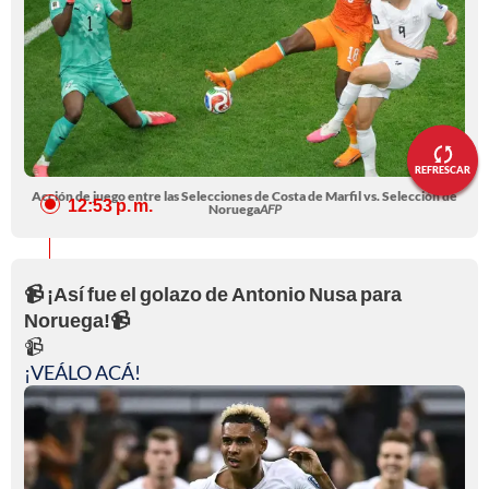
REFRESCAR
Acción de juego entre las Selecciones de Costa de Marfil vs. Selección de
12:53 p. m.
Noruega
AFP
📹 ¡Así fue el golazo de Antonio Nusa para
Noruega!📹
📹
¡VEÁLO ACÁ!