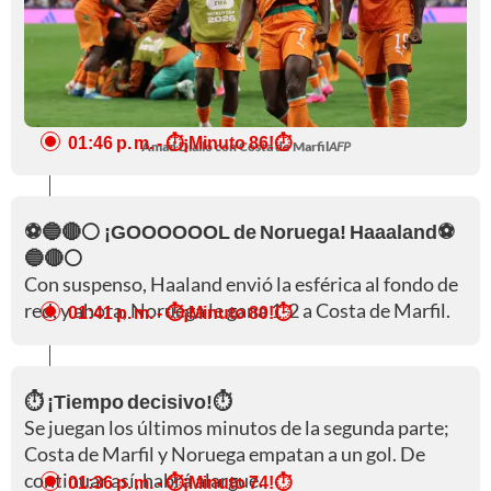
01:46 p. m.
- ⏱️¡Minuto 86!⏱️
Amad Diallo con Costa de Marfil
AFP
⚽🔵🔴⚪ ¡GOOOOOOL de Noruega! Haaaland⚽
🔵🔴⚪
Con suspenso, Haaland envió la esférica al fondo de
red, y ahora, Noruega le gana 1-2 a Costa de Marfil.
01:41 p. m.
- ⏱️¡Minuto 80!⏱️
⏱️ ¡Tiempo decisivo!⏱️
Se juegan los últimos minutos de la segunda parte;
Costa de Marfil y Noruega empatan a un gol. De
continuar así, habrá alargue.
01:36 p. m.
- ⏱️¡Minuto 74!⏱️