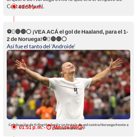
Costa de Marfil.
01:56 p. m.
⚽🔴🔵⚪ ¡VEA ACÁ el gol de Haaland, para el 1-
2 de Noruega!⚽🔴🔵⚪
Así fue el tanto del 'Androide'
Celebración de Erling Haaland y un festejo de gol contra Noruega frente a
01:51 p. m.
- ⏱️ ¡Minuto 90!⏱️
Costa de Marfil.
AFP