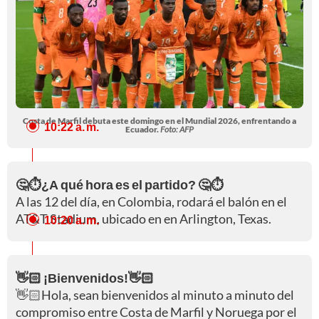
Costa de Marfil debuta este domingo en el Mundial 2026, enfrentando a
10:22 a. m.
Ecuador.
Foto: AFP
🤔⏱️¿A qué hora es el partido? 🤔⏱️
A las 12 del día, en Colombia, rodará el balón en el
AT&T Stadium, ubicado en en Arlington, Texas.
10:20 a. m.
👋🏻 ¡Bienvenidos!👋🏻
👋🏻Hola, sean bienvenidos al minuto a minuto del
compromiso entre Costa de Marfil y Noruega por el