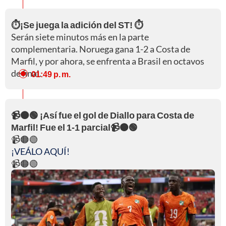
⏱️¡Se juega la adición del ST! ⏱️
Serán siete minutos más en la parte
complementaria. Noruega gana 1-2 a Costa de
Marfil, y por ahora, se enfrenta a Brasil en octavos
de final.
01:49 p. m.
📹🟠🟢 ¡Así fue el gol de Diallo para Costa de
Marfil! Fue el 1-1 parcial📹🟠🟢
📹🟠🟢
¡VEÁLO AQUÍ!
📹🟠🟢