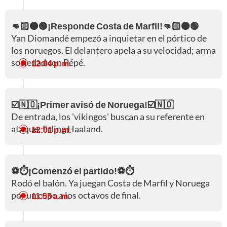
👊🏻🟠🟢¡Responde Costa de Marfil!👊🏻🟠🟢
Yan Diomandé empezó a inquietar en el pórtico de
los noruegos. El delantero apela a su velocidad; arma
sociedad con Pépé.
12:04 p. m.
☑️🇳🇴¡Primer avisó de Noruega!☑️🇳🇴
De entrada, los 'vikingos' buscan a su referente en
ataque: Erling Haaland.
12:01 p. m.
⚽⏱️¡Comenzó el partido!⚽⏱️
Rodó el balón. Ya juegan Costa de Marfil y Noruega
por un cupo a los octavos de final.
11:55 a. m.