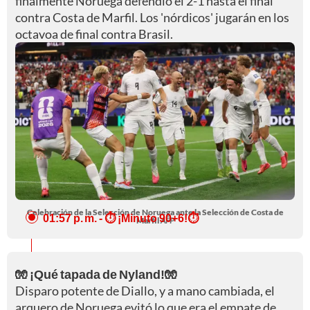
finalmente Noruega defendió el 2-1 hasta el final
contra Costa de Marfil. Los 'nórdicos' jugarán en los
octavoa de final contra Brasil.
Celebración de la Selección de Noruega ante la Selección de Costa de
01:57 p. m.
- ⏱️ ¡Minuto 90+6!⏱️
Marfil
AFP
🧤 ¡Qué tapada de Nyland!🧤
Disparo potente de Diallo, y a mano cambiada, el
arquero de Noruega evitó lo que era el empate de