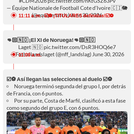
#CDM2026
pic.twitter.com/nKtGSZ63Pv
— Équipe Nationale de Football Cote d’Ivoire 🇨🇮🐘
(@equipenatciv)
June 30, 2026
11:11 a. m.
- ☑️⚽ ¡TITULARES definidas!☑️⚽
👊🏻🇳🇴 ¡El XI de Noruega!👊🏻🇳🇴
Laget 🇳🇴
pic.twitter.com/DsR3HOQ6e7
— Fotballandslaget (@nff_landslag)
June 30, 2026
11:09 a. m.
☑️⚽ Así llegan las selecciones al duelo ☑️⚽
Noruega terminó segunda del grupo I, por detrás
de Francia, con 6 puntos.
Por su parte, Costa de Marfil, clasificó a esta fase
como segundo del grupo E, con 6 puntos.