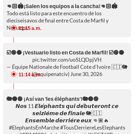
👊🏻🏟️¡Salen los equipos a la cancha!👊🏻🏟️
Todo está listo para este encuentro de los
dieciseisavos de final entre Costa de Marfil y
Noruega.
11:15 a. m.
☑️🟢🟠 ¡Vestuario listo en Costa de Marfil! ☑️🟢🟠
pic.twitter.com/uoSLQDpjVH
— Équipe Nationale de Football Cote d’Ivoire 🇨🇮🐘
(@equipenatciv)
June 30, 2026
11:14 a. m.
🐘🟠🟢 ¡Así van 'les éléphants'!🐘🟠🟢
𝙉𝙤𝙨 11 𝙀́𝙡𝙚́𝙥𝙝𝙖𝙣𝙩𝙨 𝙦𝙪𝙞 𝙙𝙚́𝙗𝙪𝙩𝙚𝙧𝙤𝙣𝙩 𝙘𝙚
𝙨𝙚𝙞𝙯𝙞𝙚̀𝙢𝙚 𝙙𝙚 𝙛𝙞𝙣𝙖𝙡𝙚 🐘🇨🇮
𝙀𝙣𝙨𝙚𝙢𝙗𝙡𝙚 𝙙𝙚𝙧𝙧𝙞𝙚̀𝙧𝙚 𝙚𝙪𝙭 👊🏾🔥
#ElephantsEnMarche
#TousDerriereLesElephants