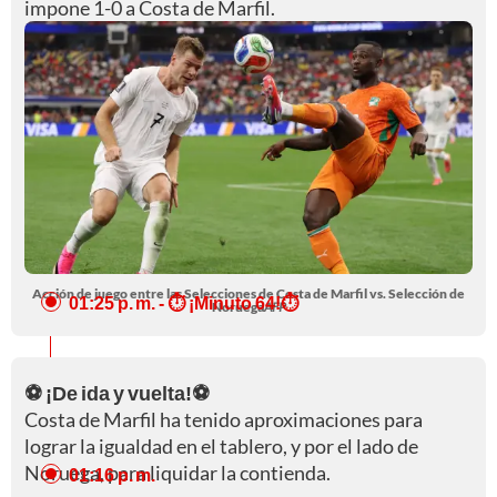
impone 1-0 a Costa de Marfil.
Acción de juego entre las Selecciones de Costa de Marfil vs. Selección de
01:25 p. m.
- ⏱️ ¡Minuto 64!⏱️
Noruega
AFP
⚽ ¡De ida y vuelta!⚽
Costa de Marfil ha tenido aproximaciones para
lograr la igualdad en el tablero, y por el lado de
Noruega, para liquidar la contienda.
01:16 p. m.