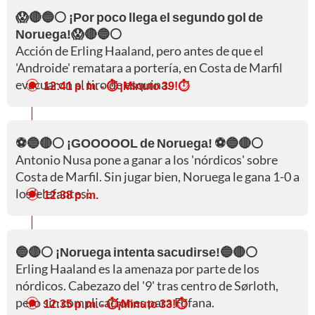
😱🔴🔵⚪ ¡Por poco llega el segundo gol de
Noruega!😱🔴🔵⚪
Acción de Erling Haaland, pero antes de que el
'Androide' rematara a portería, en Costa de Marfil
evacuaron al tiro de esquina.
12:41 p. m.
- ⏱️ ¡Minuto 39!⏱️
⚽🔵🔴⚪ ¡GOOOOOL de Noruega! ⚽🔵🔴⚪
Antonio Nusa pone a ganar a los 'nórdicos' sobre
Costa de Marfil. Sin jugar bien, Noruega le gana 1-0 a
los 'elefantes'.
12:38 p. m.
🔵🔴⚪ ¡Noruega intenta sacudirse!🔵🔴⚪
Erling Haaland es la amenaza por parte de los
nórdicos. Cabezazo del '9' tras centro de Sørloth,
pero sin complicaciones para Fofana.
12:35 p. m.
- ⏱️¡Minuto 33!⏱️