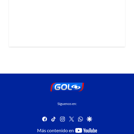
Síguenos en:
facebook
tiktok
instagram
twitter
whatsapp
google
youtube-
Más contenido en