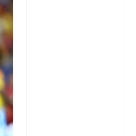
X
Whatsapp