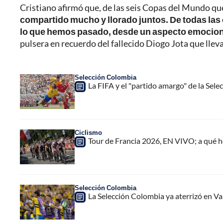
Cristiano afirmó que, de las seis Copas del Mundo que
compartido mucho y llorado juntos. De todas las 
lo que hemos pasado, desde un aspecto emociona
pulsera en recuerdo del fallecido Diogo Jota que llev
Selección Colombia
La FIFA y el "partido amargo" de la Sele
Ciclismo
Tour de Francia 2026, EN VIVO; a qué h
Selección Colombia
La Selección Colombia ya aterrizó en Va