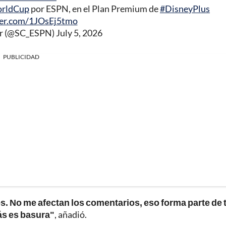
rldCup
por ESPN, en el Plan Premium de
#DisneyPlus
ter.com/1JOsEj5tmo
er (@SC_ESPN)
July 5, 2026
PUBLICIDAD
es. No me afectan los comentarios, eso forma parte de 
ás es basura"
, añadió.