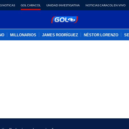
S NOTICAS
GOL CARACOL
UNIDAD INVESTIGATIVA
NOTICIAS CARACOL EN VIVO
INO
MILLONARIOS
JAMES RODRÍGUEZ
NÉSTOR LORENZO
SE
PUBLICIDAD