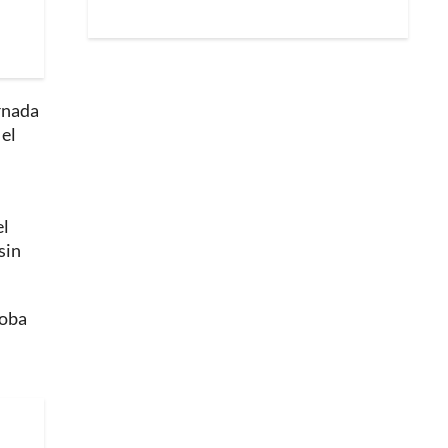
ornada
 el
el
sin
doba