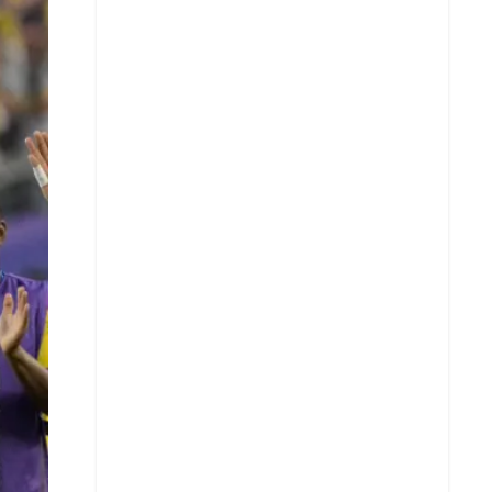
X
Whatsapp