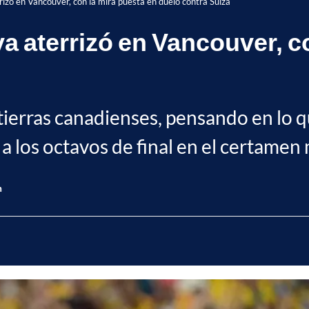
rizó en Vancouver, con la mira puesta en duelo contra Suiza
a aterrizó en Vancouver, co
n tierras canadienses, pensando en lo 
 los octavos de final en el certamen 
n