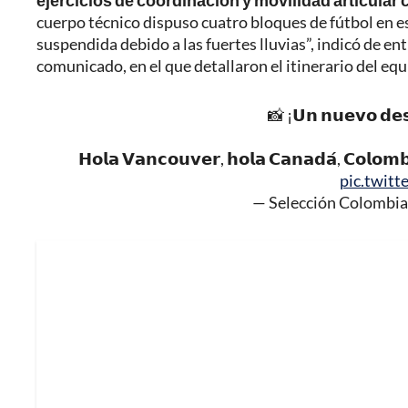
ejercicios de coordinación y movilidad articular 
cuerpo técnico dispuso cuatro bloques de fútbol en es
suspendida debido a las fuertes lluvias”, indicó de e
comunicado, en el que detallaron el itinerario del equi
📸 ¡𝗨𝗻 𝗻𝘂𝗲𝘃𝗼 𝗱𝗲𝘀𝘁
𝗛𝗼𝗹𝗮 𝗩𝗮𝗻𝗰𝗼𝘂𝘃𝗲𝗿, 𝗵𝗼𝗹𝗮 𝗖𝗮𝗻𝗮𝗱𝗮́, 𝗖𝗼𝗹𝗼𝗺
pic.twit
— Selección Colombi