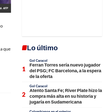
26
AFP
lo
Lo último
ta que
Gol Caracol
Ferran Torres sería nuevo jugador
del PSG; FC Barcelona, a la espera
de la oferta
Gol Caracol
Atento Santa Fe; River Plate hizo la
compra más alta en su historia y
jugaría en Sudamericana
Colombianos en el exterior