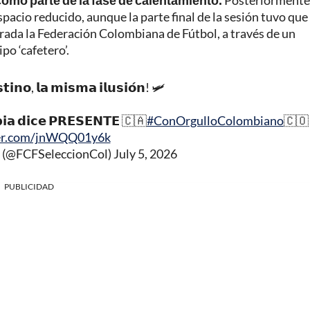
como parte de la fase de calentamiento.
Posteriormente,
pacio reducido, aunque la parte final de la sesión tuvo que
ntrada la Federación Colombiana de Fútbol, a través de un
po ‘cafetero’.
𝗶𝗻𝗼, 𝗹𝗮 𝗺𝗶𝘀𝗺𝗮 𝗶𝗹𝘂𝘀𝗶𝗼́𝗻! 🛩️
𝗯𝗶𝗮 𝗱𝗶𝗰𝗲 𝗣𝗥𝗘𝗦𝗘𝗡𝗧𝗘 🇨🇦
#ConOrgulloColombiano
🇨🇴
ter.com/jnWQQ01y6k
a (@FCFSeleccionCol)
July 5, 2026
PUBLICIDAD