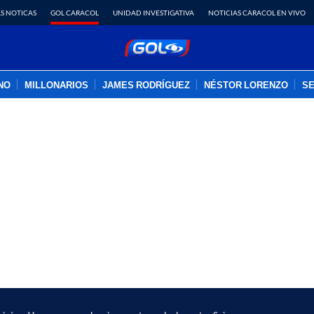
S NOTICAS
GOL CARACOL
UNIDAD INVESTIGATIVA
NOTICIAS CARACOL EN VIVO
INO
MILLONARIOS
JAMES RODRÍGUEZ
NÉSTOR LORENZO
SE
PUBLICIDAD