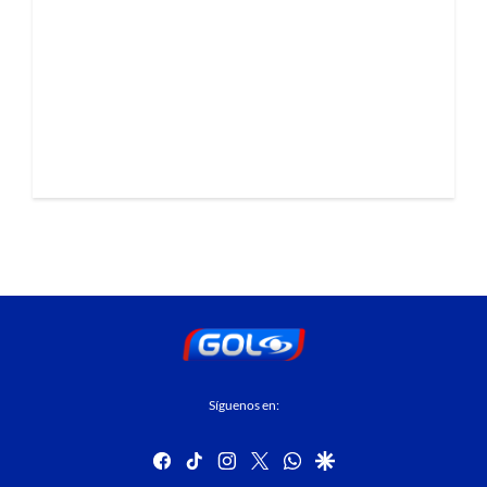
Síguenos en:
facebook
tiktok
instagram
twitter
whatsapp
google