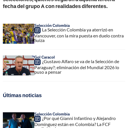
fecha del grupo A con realidades diferentes.
Selección Colombia
La Selección Colombia ya aterrizó en
Vancouver, con la mira puesta en duelo contra
Suiza
Gol Caracol
¿Gustavo Alfaro se va de la Selección de
Paraguay?; eliminación del Mundial 2026 lo
puso a pensar
Últimas noticias
Selección Colombia
¿Por qué Gianni Infantino y Alejandro
Domínguez están en Colombia? La FCF