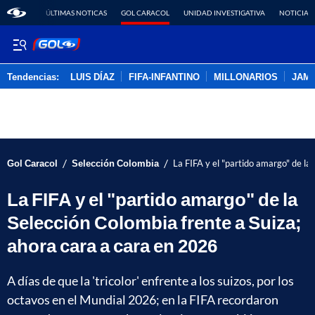
ÚLTIMAS NOTICAS
GOL CARACOL
UNIDAD INVESTIGATIVA
NOTICIAS
Tendencias:
LUIS DÍAZ
FIFA-INFANTINO
MILLONARIOS
JAM
PUBLICIDAD
/
/
Gol Caracol
Selección Colombia
La FIFA y el "partido amargo" de la
La FIFA y el "partido amargo" de la
Selección Colombia frente a Suiza;
ahora cara a cara en 2026
A días de que la 'tricolor' enfrente a los suizos, por los
octavos en el Mundial 2026; en la FIFA recordaron