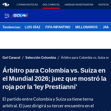
ÚLTIMAS NOTICAS
GOL CARACOL
UNIDAD INVESTIGATIVA
NOTICIAS
Tendencias:
LUIS DÍAZ
FIFA-INFANTINO
MILLONARIOS
JAM
PUBLICIDAD
/
/
Gol Caracol
Selección Colombia
Árbitro para Colombia vs. Suiza en e
Árbitro para Colombia vs. Suiza en
el Mundial 2026; juez que mostró la
roja por la 'ley Prestianni'
El partido entre Colombia y Suiza ya tiene terna
arbitral. El juez dirigirá su tercer encuentro en el