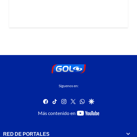
Síguenos en:
facebook
tiktok
instagram
twitter
whatsapp
google
youtube-
Más contenido en
footer
RED DE PORTALES