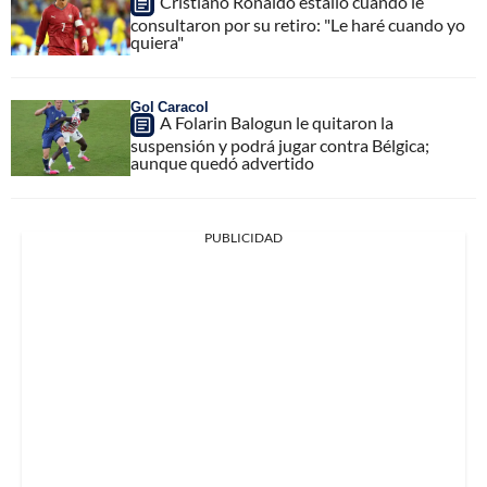
Cristiano Ronaldo estalló cuando le
consultaron por su retiro: "Le haré cuando yo
quiera"
Gol Caracol
A Folarin Balogun le quitaron la
suspensión y podrá jugar contra Bélgica;
aunque quedó advertido
PUBLICIDAD