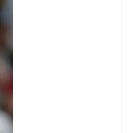
X
Whatsapp