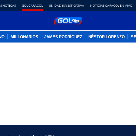
S NOTICAS
GOL CARACOL
UNIDAD INVESTIGATIVA
NOTICIAS CARACOL EN VIVO
INO
MILLONARIOS
JAMES RODRÍGUEZ
NÉSTOR LORENZO
SE
PUBLICIDAD