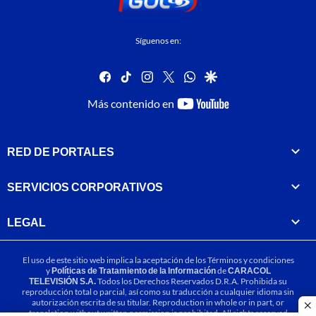
Síguenos en:
facebook
tiktok
instagram
twitter
whatsapp
google
youtube-
Más contenido en
footer
RED DE PORTALES
SERVICIOS CORPORATIVOS
LEGAL
El uso de este sitio web implica la aceptación de los
Términos y condiciones
y
Políticas de Tratamiento de la Información
de
CARACOL
TELEVISIÓN S.A.
Todos los Derechos Reservados D.R.A. Prohibida su
reproducción total o parcial, así como su traducción a cualquier idioma sin
autorización escrita de su titular. Reproduction in whole or in part, or
cl
translation without written permission is prohibited. All rights reserved