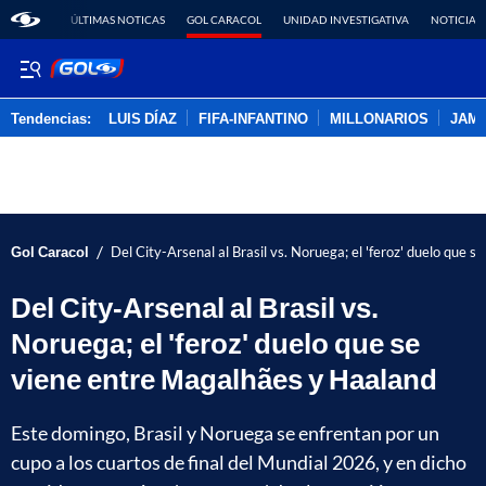
ÚLTIMAS NOTICAS
GOL CARACOL
UNIDAD INVESTIGATIVA
NOTICIAS
Tendencias:
LUIS DÍAZ
FIFA-INFANTINO
MILLONARIOS
JAM
PUBLICIDAD
/
Gol Caracol
Del City-Arsenal al Brasil vs. Noruega; el 'feroz' duelo que
Del City-Arsenal al Brasil vs.
Noruega; el 'feroz' duelo que se
viene entre Magalhães y Haaland
Este domingo, Brasil y Noruega se enfrentan por un
cupo a los cuartos de final del Mundial 2026, y en dicho