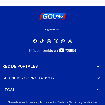
Síguenos en:
facebook
tiktok
instagram
twitter
whatsapp
google
youtube-
Más contenido en
footer
RED DE PORTALES
SERVICIOS CORPORATIVOS
LEGAL
El uso de este sitio web implica la aceptación de los
Términos y condiciones