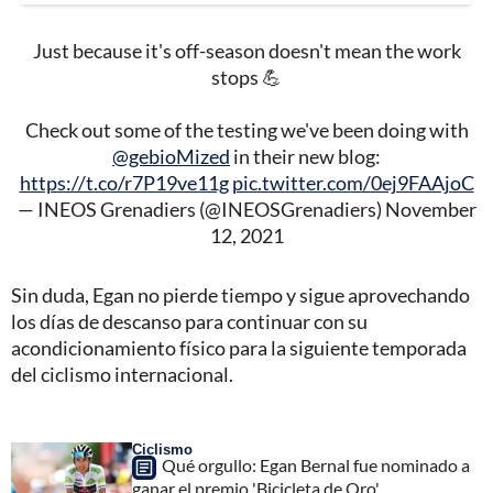
Just because it's off-season doesn't mean the work
stops 💪
Check out some of the testing we've been doing with
@gebioMized
in their new blog:
https://t.co/r7P19ve11g
pic.twitter.com/0ej9FAAjoC
— INEOS Grenadiers (@INEOSGrenadiers)
November
12, 2021
Sin duda, Egan no pierde tiempo y sigue aprovechando
los días de descanso para continuar con su
acondicionamiento físico para la siguiente temporada
del ciclismo internacional.
Ciclismo
Qué orgullo: Egan Bernal fue nominado a
ganar el premio 'Bicicleta de Oro'