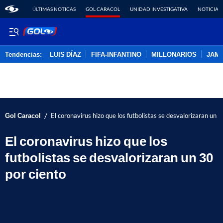
ÚLTIMAS NOTICAS
GOL CARACOL
UNIDAD INVESTIGATIVA
NOTICIAS
Tendencias:
LUIS DÍAZ
FIFA-INFANTINO
MILLONARIOS
JAM
PUBLICIDAD
/
Gol Caracol
El coronavirus hizo que los futbolistas se desvalorizaran un 3
El coronavirus hizo que los
futbolistas se desvalorizaran un 30
por ciento