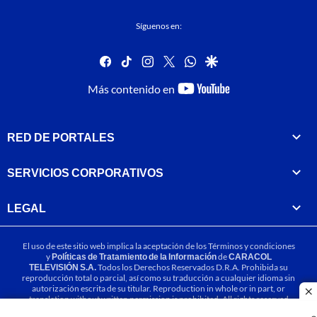
Síguenos en:
facebook
tiktok
instagram
twitter
whatsapp
google
youtube-
Más contenido en
footer
RED DE PORTALES
SERVICIOS CORPORATIVOS
LEGAL
El uso de este sitio web implica la aceptación de los
Términos y condiciones
y
Políticas de Tratamiento de la Información
de
CARACOL
TELEVISIÓN S.A.
Todos los Derechos Reservados D.R.A. Prohibida su
reproducción total o parcial, así como su traducción a cualquier idioma sin
autorización escrita de su titular. Reproduction in whole or in part, or
cl
translation without written permission is prohibited. All rights reserved
2025.