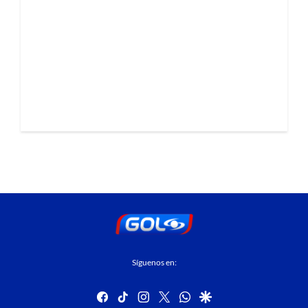
Síguenos en:
facebook
tiktok
instagram
twitter
whatsapp
google