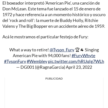
El boxeador interpretó 'American Pie', una canción de
Don McLean. Este tema fue lanzado el 15 de enero de
1972 y hace referencia a un momento histórico y oscuro
del 'rock and roll': la muerte de Buddy Holly, Ritchie
Valens y The Big Bopper en un accidente aéreo de 1959.
Acá le mostramos el particular festejo de Fury:
What a way to retire!
@Tyson_Fury
🏆🐐 Singing
American Pie with 94,000 fans!
#FuryWhyte
#TysonFury
#Wembley
pic.twitter.com/hRUqIg7WLh
— DG001 (@RagnaGarcia)
April 23, 2022
PUBLICIDAD