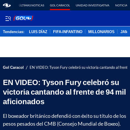
ÚLTIMAS NOTICAS
GOL CARACOL
UNIDAD INVESTIGATIVA
NOTICIAS
Tendencias:
LUIS DÍAZ
FIFA-INFANTINO
MILLONARIOS
JAM
PUBLICIDAD
/
Gol Caracol
EN VIDEO: Tyson Fury celebró su victoria cantando al frente
EN VIDEO: Tyson Fury celebró su
victoria cantando al frente de 94 mil
aficionados
El boxeador británico defendió con éxito su título de los
pesos pesados del CMB (Consejo Mundial de Boxeo).