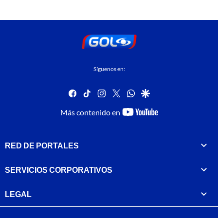
Síguenos en:
facebook
tiktok
instagram
twitter
whatsapp
google
youtube-
Más contenido en
footer
RED DE PORTALES
SERVICIOS CORPORATIVOS
LEGAL