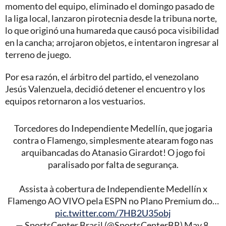
momento del equipo, eliminado el domingo pasado de
la liga local, lanzaron pirotecnia desde la tribuna norte,
lo que originó una humareda que causó poca visibilidad
en la cancha; arrojaron objetos, e intentaron ingresar al
terreno de juego.
Por esa razón, el árbitro del partido, el venezolano
Jesús Valenzuela, decidió detener el encuentro y los
equipos retornaron a los vestuarios.
Torcedores do Independiente Medellín, que jogaria
contra o Flamengo, simplesmente atearam fogo nas
arquibancadas do Atanasio Girardot! O jogo foi
paralisado por falta de segurança.
Assista à cobertura de Independiente Medellín x
Flamengo AO VIVO pela ESPN no Plano Premium do…
pic.twitter.com/7HB2U35obj
— SportsCenter Brasil (@SportsCenterBR)
May 8,