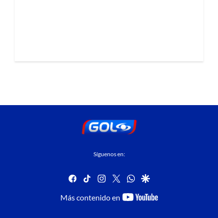
Síguenos en:
facebook
tiktok
instagram
twitter
whatsapp
google
youtube-
Más contenido en
footer