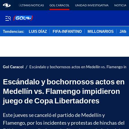
ÚLTIMAS NOTICAS
GOL CARACOL
UNIDAD INVESTIGATIVA
NOTICIAS
Tendencias:
LUIS DÍAZ
FIFA-INFANTINO
MILLONARIOS
JAM
PUBLICIDAD
/
Gol Caracol
Escándalo y bochornosos actos en Medellín vs. Flamengo imp
Escándalo y bochornosos actos en
Medellín vs. Flamengo impidieron
juego de Copa Libertadores
Este jueves se canceló el partido de Medellín y
Flamengo, por los incidentes y protestas de hinchas del