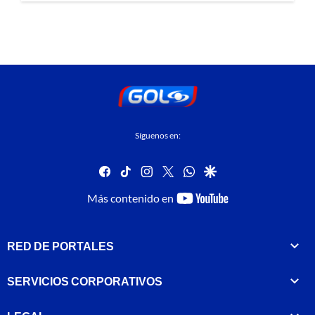
Síguenos en:
facebook
tiktok
instagram
twitter
whatsapp
google
youtube-
Más contenido en
footer
RED DE PORTALES
SERVICIOS CORPORATIVOS