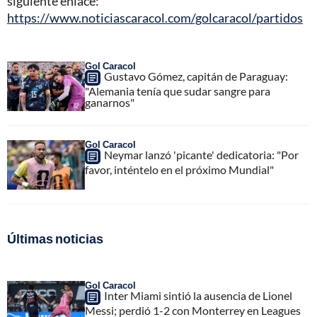
siguiente enlace:
https://www.noticiascaracol.com/golcaracol/partidos
Gol Caracol
Gustavo Gómez, capitán de Paraguay:
"Alemania tenía que sudar sangre para
ganarnos"
Gol Caracol
Neymar lanzó 'picante' dedicatoria: "Por
favor, inténtelo en el próximo Mundial"
Últimas noticias
Gol Caracol
Inter Miami sintió la ausencia de Lionel
Messi; perdió 1-2 con Monterrey en Leagues