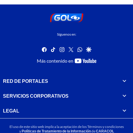
Síguenos en:
facebook
tiktok
instagram
twitter
whatsapp
google
youtube-
Más contenido en
footer
RED DE PORTALES
SERVICIOS CORPORATIVOS
LEGAL
El uso de este sitio web implica la aceptación de los
Términos y condiciones
y
Políticas de Tratamiento de la Información
de
CARACOL