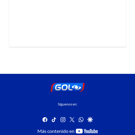
Síguenos en:
facebook
tiktok
instagram
twitter
whatsapp
google
youtube-
Más contenido en