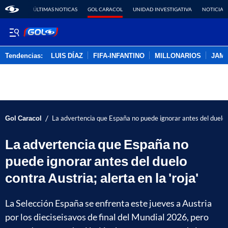
ÚLTIMAS NOTICAS
GOL CARACOL
UNIDAD INVESTIGATIVA
NOTICIAS
Tendencias:
LUIS DÍAZ
FIFA-INFANTINO
MILLONARIOS
JAM
PUBLICIDAD
/
Gol Caracol
La advertencia que España no puede ignorar antes del duelo co
La advertencia que España no
puede ignorar antes del duelo
contra Austria; alerta en la 'roja'
La Selección España se enfrenta este jueves a Austria
por los dieciseisavos de final del Mundial 2026, pero