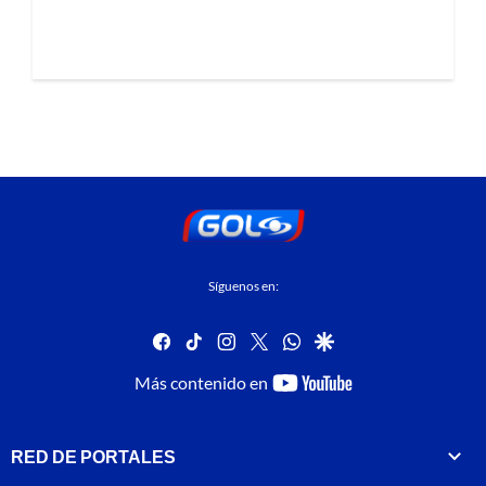
Síguenos en:
facebook
tiktok
instagram
twitter
whatsapp
google
youtube-
Más contenido en
footer
RED DE PORTALES