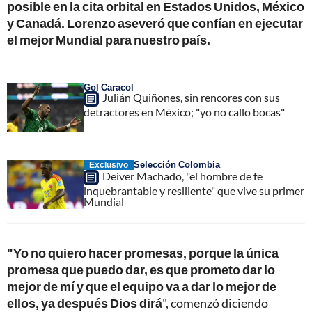
posible en la cita orbital en Estados Unidos, México
y Canadá. Lorenzo aseveró que confían en ejecutar
el mejor Mundial para nuestro país.
Gol Caracol
Julián Quiñones, sin rencores con sus
detractores en México; "yo no callo bocas"
Selección Colombia
Exclusivo
Deiver Machado, "el hombre de fe
inquebrantable y resiliente" que vive su primer
Mundial
"Yo no quiero hacer promesas, porque la única
promesa que puedo dar, es que prometo dar lo
mejor de mí y que el equipo va a dar lo mejor de
ellos, ya después Dios dirá
", comenzó diciendo