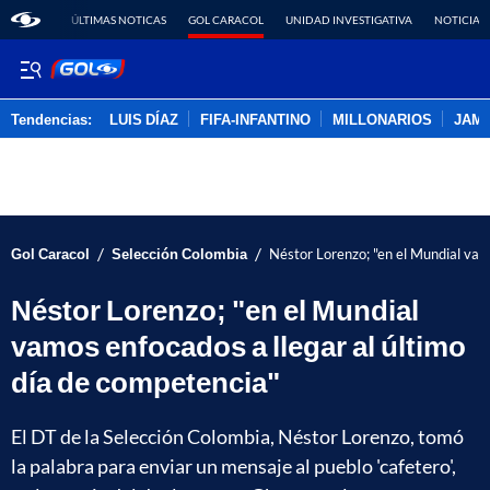
ÚLTIMAS NOTICAS
GOL CARACOL
UNIDAD INVESTIGATIVA
NOTICIAS
Tendencias:
LUIS DÍAZ
FIFA-INFANTINO
MILLONARIOS
JAM
PUBLICIDAD
/
/
Gol Caracol
Selección Colombia
Néstor Lorenzo; "en el Mundial vam
Néstor Lorenzo; "en el Mundial
vamos enfocados a llegar al último
día de competencia"
El DT de la Selección Colombia, Néstor Lorenzo, tomó
la palabra para enviar un mensaje al pueblo 'cafetero',