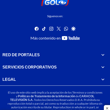
Síguenos en:
facebook
tiktok
instagram
twitter
whatsapp
google
youtube-
Más contenido en
footer
RED DE PORTALES
SERVICIOS CORPORATIVOS
LEGAL
El uso de este sitio web implica la aceptación de los
Términos y condiciones
y
Políticas de Tratamiento de la Información
de
CARACOL
TELEVISIÓN S.A.
Todos los Derechos Reservados D.R.A. Prohibida su
reproducción total o parcial, así como su traducción a cualquier idioma sin
autorización escrita de su titular. Reproduction in whole or in part, or
cl