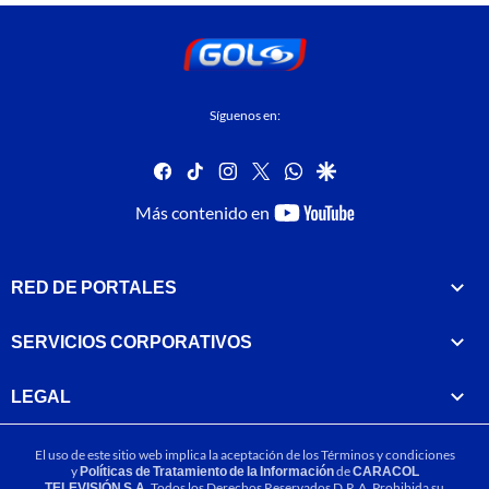
Síguenos en:
facebook
tiktok
instagram
twitter
whatsapp
google
youtube-
Más contenido en
footer
RED DE PORTALES
SERVICIOS CORPORATIVOS
LEGAL
El uso de este sitio web implica la aceptación de los
Términos y condiciones
y
Políticas de Tratamiento de la Información
de
CARACOL
TELEVISIÓN S.A.
Todos los Derechos Reservados D.R.A. Prohibida su