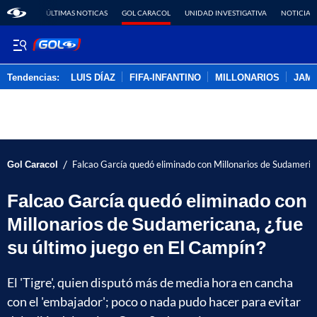
ÚLTIMAS NOTICAS
GOL CARACOL
UNIDAD INVESTIGATIVA
NOTICIAS
Tendencias:
LUIS DÍAZ
FIFA-INFANTINO
MILLONARIOS
JAM
PUBLICIDAD
/
Gol Caracol
Falcao García quedó eliminado con Millonarios de Sudamerica
Falcao García quedó eliminado con
Millonarios de Sudamericana, ¿fue
su último juego en El Campín?
El 'Tigre', quien disputó más de media hora en cancha
con el 'embajador'; poco o nada pudo hacer para evitar