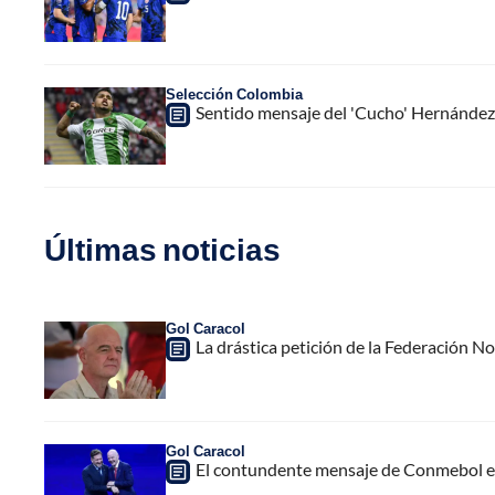
Selección Colombia
Sentido mensaje del 'Cucho' Hernández 
Últimas noticias
Gol Caracol
La drástica petición de la Federación N
Gol Caracol
El contundente mensaje de Conmebol en