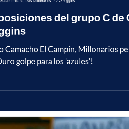
 Sudamericana, tras Millonarios 1-2 O'Higgins
 posiciones del grupo C d
iggins
o Camacho El Campín, Millonarios per
ro golpe para los 'azules'!