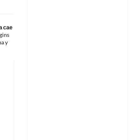
a cae
gins
ha y