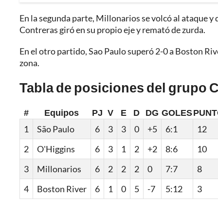
En la segunda parte, Millonarios se volcó al ataque y 
Contreras giró en su propio eje y remató de zurda.
En el otro partido, Sao Paulo superó 2-0 a Boston Ri
zona.
Tabla de posiciones del grupo 
#
Equipos
PJ
V
E
D
DG
GOLES
PUNT
1
São Paulo
6
3
3
0
+5
6:1
12
2
O'Higgins
6
3
1
2
+2
8:6
10
3
Millonarios
6
2
2
2
0
7:7
8
4
Boston River
6
1
0
5
-7
5:12
3