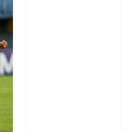
X
Whatsapp