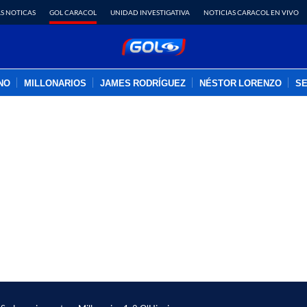
S NOTICAS
GOL CARACOL
UNIDAD INVESTIGATIVA
NOTICIAS CARACOL EN VIVO
INO
MILLONARIOS
JAMES RODRÍGUEZ
NÉSTOR LORENZO
SE
PUBLICIDAD