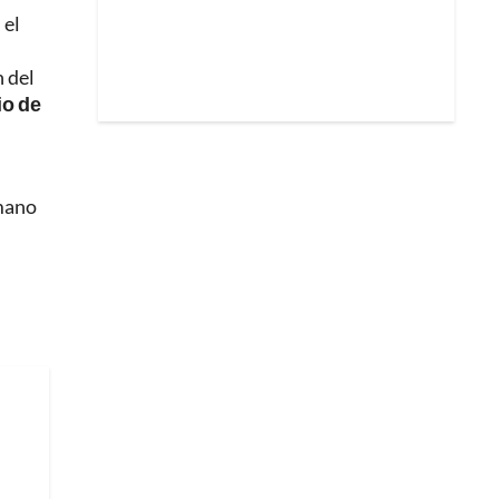
 el
n del
io de
 mano