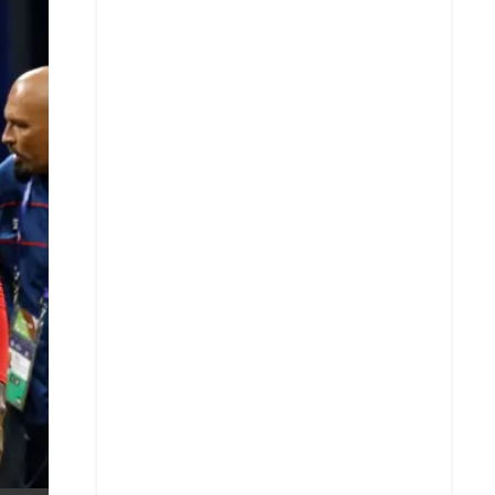
X
Whatsapp