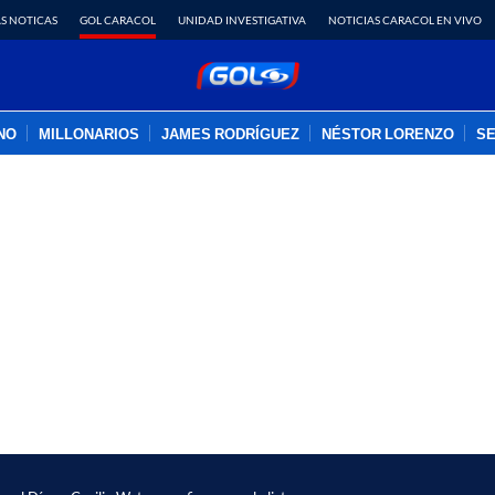
S NOTICAS
GOL CARACOL
UNIDAD INVESTIGATIVA
NOTICIAS CARACOL EN VIVO
INO
MILLONARIOS
JAMES RODRÍGUEZ
NÉSTOR LORENZO
SE
PUBLICIDAD