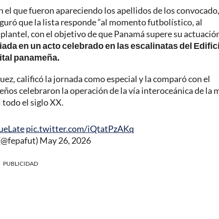
el que fueron apareciendo los apellidos de los convocado,
uró que la lista responde “al momento futbolístico, al
l plantel, con el objetivo de que Panamá supere su actuació
ada en un acto celebrado en las escalinatas del Edific
pital panameña.
z, calificó la jornada como especial y la comparó con el
ños celebraron la operación de la vía interoceánica de la
 todo el siglo XX.
ueLate
pic.twitter.com/iQtatPzAKq
@fepafut)
May 26, 2026
PUBLICIDAD