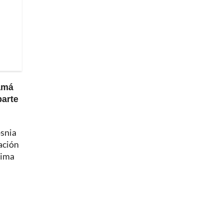
namá
parte
osnia
ación
xima