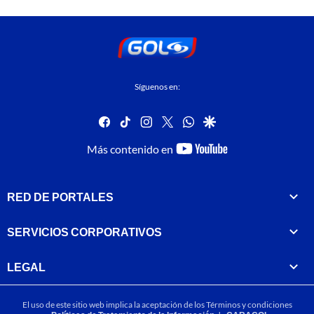
Síguenos en:
facebook
tiktok
instagram
twitter
whatsapp
google
youtube-
Más contenido en
footer
RED DE PORTALES
SERVICIOS CORPORATIVOS
LEGAL
El uso de este sitio web implica la aceptación de los
Términos y condiciones