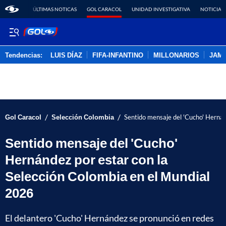
ÚLTIMAS NOTICAS
GOL CARACOL
UNIDAD INVESTIGATIVA
NOTICIAS
Tendencias:
LUIS DÍAZ
FIFA-INFANTINO
MILLONARIOS
JAM
PUBLICIDAD
/
/
Gol Caracol
Selección Colombia
Sentido mensaje del 'Cucho' Hernán
Sentido mensaje del 'Cucho'
Hernández por estar con la
Selección Colombia en el Mundial
2026
El delantero 'Cucho' Hernández se pronunció en redes