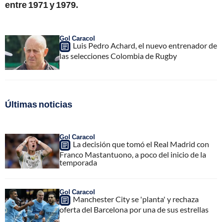
entre 1971 y 1979.
Gol Caracol
Luis Pedro Achard, el nuevo entrenador de
las selecciones Colombia de Rugby
Últimas noticias
Gol Caracol
La decisión que tomó el Real Madrid con
Franco Mastantuono, a poco del inicio de la
temporada
Gol Caracol
Manchester City se 'planta' y rechaza
oferta del Barcelona por una de sus estrellas