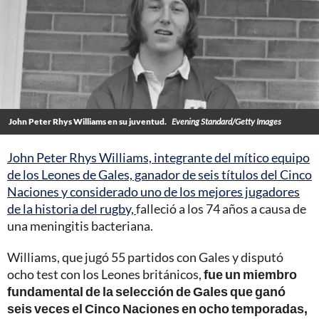
John Peter Rhys Williams en su juventud.
Evening Standard/Getty Images
John Peter Rhys Williams, integrante del mítico equipo
de los Leones de Gales, ganador de seis títulos del Cinco
Naciones y considerado uno de los mejores jugadores
de la historia del rugby,
falleció a los 74 años a causa de
una meningitis bacteriana.
Williams, que jugó 55 partidos con Gales y disputó
ocho test con los Leones británicos,
fue un miembro
fundamental de la selección de Gales que ganó
seis veces el Cinco Naciones en ocho temporadas,