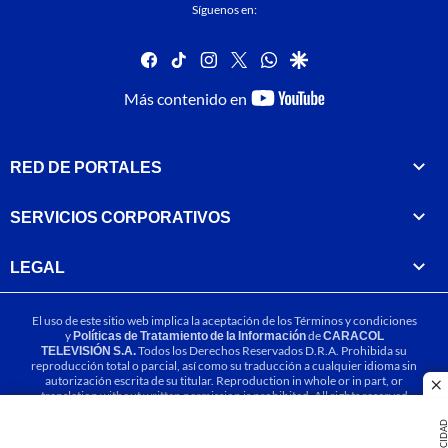
Síguenos en:
facebook
tiktok
instagram
twitter
whatsapp
google
youtube-
Más contenido en
footer
RED DE PORTALES
SERVICIOS CORPORATIVOS
LEGAL
El uso de este sitio web implica la aceptación de los
Términos y condiciones
y
Políticas de Tratamiento de la Información
de
CARACOL
TELEVISIÓN S.A.
Todos los Derechos Reservados D.R.A. Prohibida su
reproducción total o parcial, así como su traducción a cualquier idioma sin
autorización escrita de su titular. Reproduction in whole or in part, or
cl
translation without written permission is prohibited. All rights reserved
2025.
PUBLICIDA