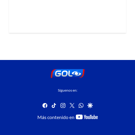
Síguenos en:
facebook
tiktok
instagram
twitter
whatsapp
google
youtube-
Más contenido en
footer