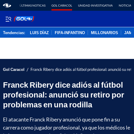
ÚLTIMAS NOTICAS
GOL CARACOL
UNIDAD INVESTIGATIVA
NOTICIAS
Tendencias:
LUIS DÍAZ
FIFA-INFANTINO
MILLONARIOS
JAM
PUBLICIDAD
/
Gol Caracol
Franck Ribery dice adiós al fútbol profesional: anunció su ret
Franck Ribery dice adiós al fútbol
profesional: anunció su retiro por
problemas en una rodilla
El atacante Franck Ribery anunció que pone fin a su
carrera como jugador profesional, ya que los médicos le