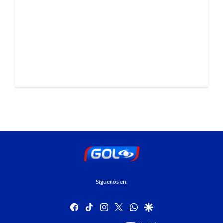
Síguenos en:
facebook
tiktok
instagram
twitter
whatsapp
google