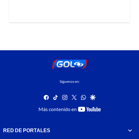
Síguenos en:
facebook
tiktok
instagram
twitter
whatsapp
google
youtube-
Más contenido en
footer
RED DE PORTALES