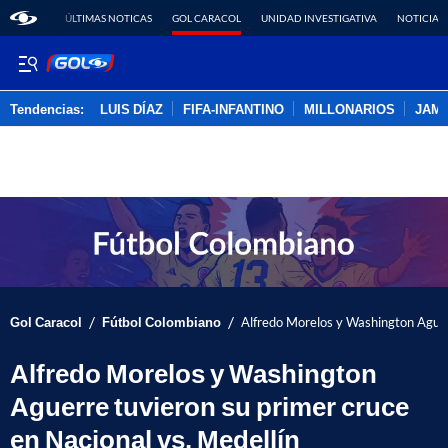
ÚLTIMAS NOTICAS
GOL CARACOL
UNIDAD INVESTIGATIVA
NOTICIAS
Tendencias:
LUIS DÍAZ
FIFA-INFANTINO
MILLONARIOS
JAM
PUBLICIDAD
/
/
Gol Caracol
Fútbol Colombiano
Alfredo Morelos y Washington Aguerr
Alfredo Morelos y Washington
Aguerre tuvieron su primer cruce
en Nacional vs. Medellín