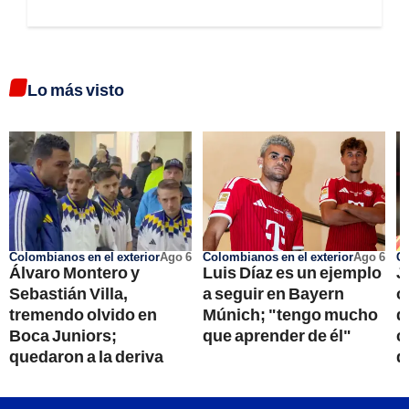
Lo más visto
Colombianos en el exterior
Ago 6
Colombianos en el exterior
Ago 6
Go
Álvaro Montero y
Luis Díaz es un ejemplo
J
Sebastián Villa,
a seguir en Bayern
o
tremendo olvido en
Múnich; "tengo mucho
d
Boca Juniors;
que aprender de él"
c
quedaron a la deriva
q