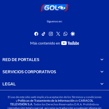
Síguenos en:
facebook
tiktok
instagram
twitter
whatsapp
google
youtube-
Más contenido en
footer
RED DE PORTALES
SERVICIOS CORPORATIVOS
LEGAL
El uso de este sitio web implica la aceptación de los
Términos y condiciones
y
Políticas de Tratamiento de la Información
de
CARACOL
TELEVISIÓN S.A.
Todos los Derechos Reservados D.R.A. Prohibida su
reproducción total o parcial, así como su traducción a cualquier idioma sin