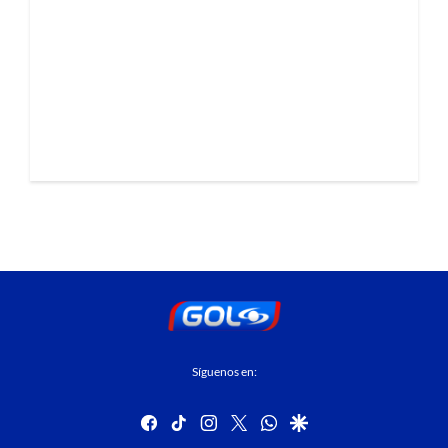
Síguenos en:
facebook
tiktok
instagram
twitter
whatsapp
google