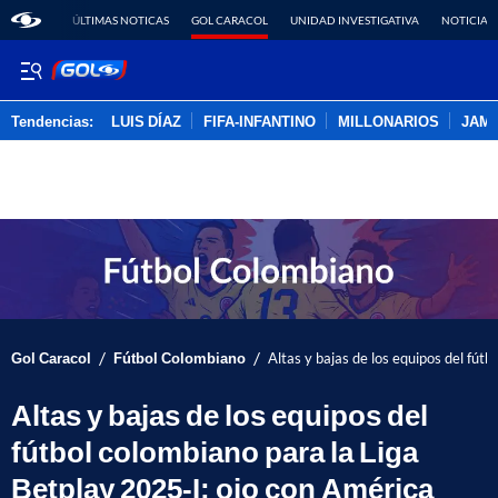
ÚLTIMAS NOTICAS
GOL CARACOL
UNIDAD INVESTIGATIVA
NOTICIAS
Tendencias:
LUIS DÍAZ
FIFA-INFANTINO
MILLONARIOS
JAM
PUBLICIDAD
/
/
Gol Caracol
Fútbol Colombiano
Altas y bajas de los equipos del fút
Altas y bajas de los equipos del
fútbol colombiano para la Liga
Betplay 2025-I: ojo con América