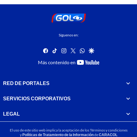
Síguenos en:
facebook
tiktok
instagram
twitter
whatsapp
google
youtube-
Más contenido en
footer
RED DE PORTALES
SERVICIOS CORPORATIVOS
LEGAL
El uso de este sitio web implica la aceptación de los
Términos y condiciones
y
Políticas de Tratamiento de la Información
de
CARACOL