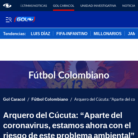
ÚLTIMAS NOTICAS
GOL CARACOL
UNIDAD INVESTIGATIVA
NOTICIAS
Tendencias:
LUIS DÍAZ
FIFA-INFANTINO
MILLONARIOS
JAM
PUBLICIDAD
/
/
Gol Caracol
Fútbol Colombiano
Arquero del Cúcuta: “Aparte del cor
Arquero del Cúcuta: “Aparte del
coronavirus, estamos ahora con el
riesgo de este problema ambiental”