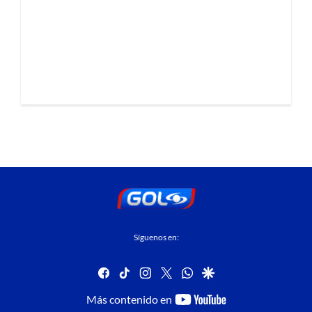
Síguenos en:
facebook
tiktok
instagram
twitter
whatsapp
google
youtube-
Más contenido en
footer