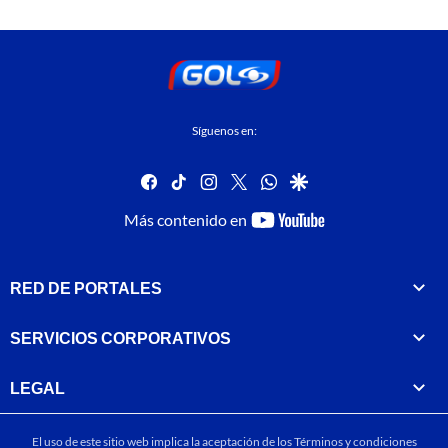
Síguenos en:
facebook
tiktok
instagram
twitter
whatsapp
google
youtube-
Más contenido en
footer
RED DE PORTALES
SERVICIOS CORPORATIVOS
LEGAL
El uso de este sitio web implica la aceptación de los
Términos y condiciones