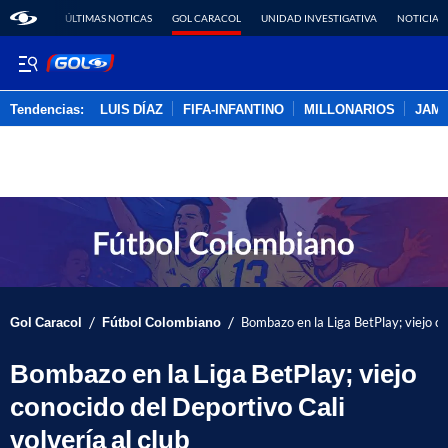
ÚLTIMAS NOTICAS
GOL CARACOL
UNIDAD INVESTIGATIVA
NOTICIAS
Tendencias:
LUIS DÍAZ
FIFA-INFANTINO
MILLONARIOS
JAM
PUBLICIDAD
/
/
Gol Caracol
Fútbol Colombiano
Bombazo en la Liga BetPlay; viejo co
Bombazo en la Liga BetPlay; viejo
conocido del Deportivo Cali
volvería al club