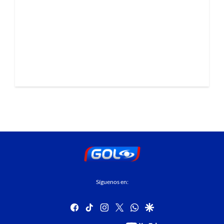
Síguenos en:
facebook
tiktok
instagram
twitter
whatsapp
google