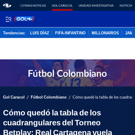
ÚLTIMAS NOTICAS
GOL CARACOL
UNIDAD INVESTIGATIVA
NOTICIAS
Tendencias:
LUIS DÍAZ
FIFA-INFANTINO
MILLONARIOS
JAM
PUBLICIDAD
/
/
Gol Caracol
Fútbol Colombiano
Cómo quedó la tabla de los cuadrang
Cómo quedó la tabla de los
cuadrangulares del Torneo
Betplay; Real Cartagena vuela