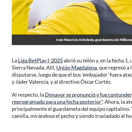
Iván Mauricio Arboleda, guardameta de Millonar
La
Liga BetPlay I-2025
abrió su telón y, en la fecha 1,
Sierra Nevada. Allí,
Unión Magdalena
, que regresó a
disputarse, luego de que el bus 'embajador' fuera at
y Jáder Valencia, y al directivo Óscar Cortés.
Al respecto, la
Dimayor se pronunció y fue contundent
reprogramado para una fecha posterior"
. Ahora, la a
principalmente el guardameta del equipo capitalino.
camilla, mirándose el pecho y siendo trasladado al ho