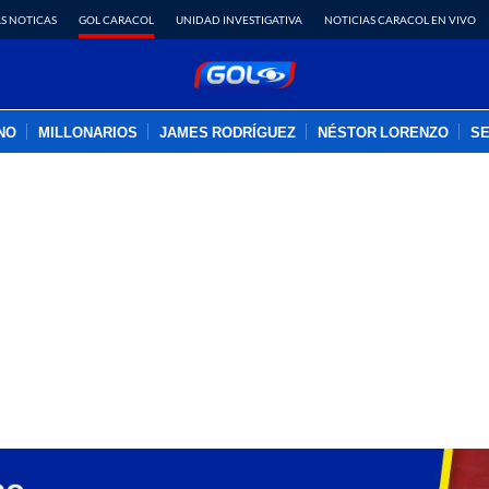
S NOTICAS
GOL CARACOL
UNIDAD INVESTIGATIVA
NOTICIAS CARACOL EN VIVO
INO
MILLONARIOS
JAMES RODRÍGUEZ
NÉSTOR LORENZO
SE
PUBLICIDAD