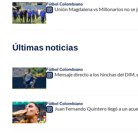
Fútbol Colombiano
Unión Magdalena vs Millonarios no se j
Últimas noticias
Fútbol Colombiano
Mensaje directo a los hinchas del DIM,
Fútbol Colombiano
Juan Fernando Quintero llegó a un acuer