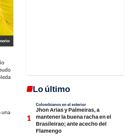
onarios
io
 pudo
oleda
Lo último
Colombianos en el exterior
Jhon Arias y Palmeiras, a
n una
mantener la buena racha en el
Brasileirao; ante acecho del
Flamengo