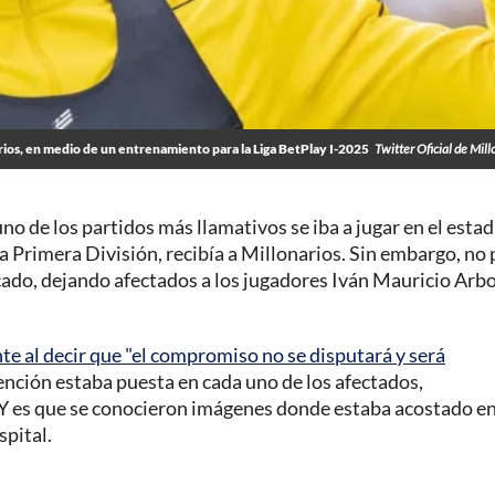
ios, en medio de un entrenamiento para la Liga BetPlay I-2025
Twitter Oficial de Mill
 uno de los partidos más llamativos se iba a jugar en el estad
 la Primera División, recibía a Millonarios. Sin embargo, no
acado, dejando afectados a los jugadores Iván Mauricio Arb
e al decir que "el compromiso no se disputará y será
tención estaba puesta en cada uno de los afectados,
 Y es que se conocieron imágenes donde estaba acostado e
spital.