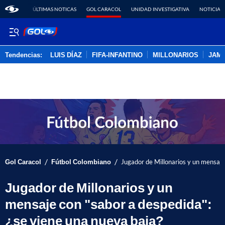
ÚLTIMAS NOTICAS
GOL CARACOL
UNIDAD INVESTIGATIVA
NOTICIAS
Tendencias:
LUIS DÍAZ
FIFA-INFANTINO
MILLONARIOS
JAM
PUBLICIDAD
/
/
Gol Caracol
Fútbol Colombiano
Jugador de Millonarios y un mensaje
Jugador de Millonarios y un
mensaje con "sabor a despedida":
¿se viene una nueva baja?