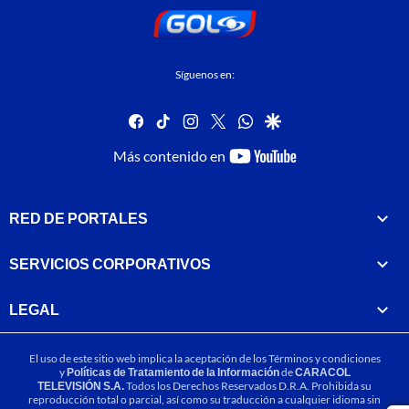
Síguenos en:
facebook
tiktok
instagram
twitter
whatsapp
google
youtube-
Más contenido en
footer
RED DE PORTALES
SERVICIOS CORPORATIVOS
LEGAL
El uso de este sitio web implica la aceptación de los
Términos y condiciones
y
Políticas de Tratamiento de la Información
de
CARACOL
TELEVISIÓN S.A.
Todos los Derechos Reservados D.R.A. Prohibida su
reproducción total o parcial, así como su traducción a cualquier idioma sin