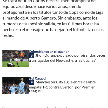
Se trata de Juan Carlos Pereira, mediocampista del
equipo azul desde hace varios años, siendo
protagonista en los títulos tanto de Copa como de Liga,
al mando de Alberto Gamero. Sin embargo, ante los
rumores de su posible salida, en las últimas horas ha
hecho eco el mensaje que ha dejado el futbolista en sus
redes.
Colombianos en el exterior
Jhon Durán, expulsado por pisar dos veces
a un jugador del Newcastle; a las ‘duchas’
Gol Caracol
Manchester City sigue en 'caída libre':
empate 1-1 contra Everton, por Premier
League