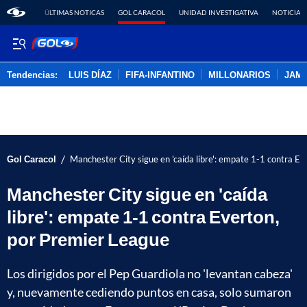
ÚLTIMAS NOTICAS
GOL CARACOL
UNIDAD INVESTIGATIVA
NOTICIAS
Tendencias:
LUIS DÍAZ
FIFA-INFANTINO
MILLONARIOS
JAM
PUBLICIDAD
/
Gol Caracol
Manchester City sigue en 'caída libre': empate 1-1 contra E
Manchester City sigue en 'caída
libre': empate 1-1 contra Everton,
por Premier League
Los dirigidos por el Pep Guardiola no 'levantan cabeza'
y, nuevamente cediendo puntos en casa, solo sumaron