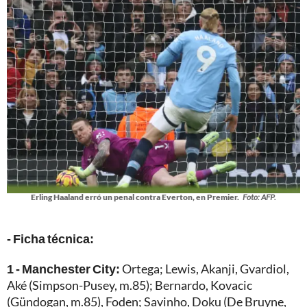
Erling Haaland erró un penal contra Everton, en Premier.
Foto: AFP.
- Ficha técnica:
1 - Manchester City:
Ortega; Lewis, Akanji, Gvardiol,
Aké (Simpson-Pusey, m.85); Bernardo, Kovacic
(Gündogan, m.85), Foden; Savinho, Doku (De Bruyne,