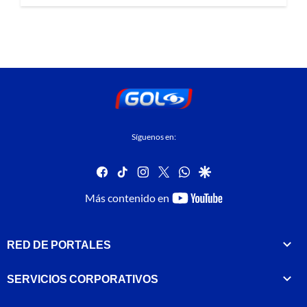
Síguenos en:
facebook
tiktok
instagram
twitter
whatsapp
google
youtube-
Más contenido en
footer
RED DE PORTALES
SERVICIOS CORPORATIVOS