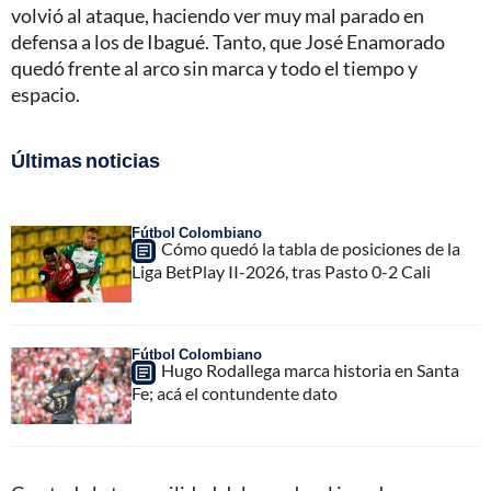
volvió al ataque, haciendo ver muy mal parado en
defensa a los de Ibagué. Tanto, que José Enamorado
quedó frente al arco sin marca y todo el tiempo y
espacio.
Últimas noticias
Fútbol Colombiano
Cómo quedó la tabla de posiciones de la
Liga BetPlay II-2026, tras Pasto 0-2 Cali
Fútbol Colombiano
Hugo Rodallega marca historia en Santa
Fe; acá el contundente dato