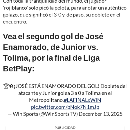
Con toda la tranquilidad del mundo, el jugador
'rojiblanco' solo picó la pelota, para anotar un auténtico
golazo, que significó el 3-0 y, de paso, su doblete en el
encuentro.
Vea el segundo gol de José
Enamorado, de Junior vs.
Tolima, por la final de Liga
BetPlay:
🏆⚽¡JOSÉ ESTÁ ENAMORADO DEL GOL! Doblete del
atacante y Junior golea 3 a 0 a Tolima en el
Metropolitano.
#LAFINALxWIN
pic.twitter.com/pNok7N1mJp
— Win Sports (@WinSportsTV)
December 13, 2025
PUBLICIDAD