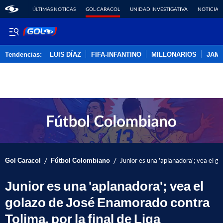
ÚLTIMAS NOTICAS
GOL CARACOL
UNIDAD INVESTIGATIVA
NOTICIAS
Tendencias:
LUIS DÍAZ
FIFA-INFANTINO
MILLONARIOS
JAM
PUBLICIDAD
/
/
Gol Caracol
Fútbol Colombiano
Junior es una 'aplanadora'; vea el g
Junior es una 'aplanadora'; vea el
golazo de José Enamorado contra
Tolima, por la final de Liga