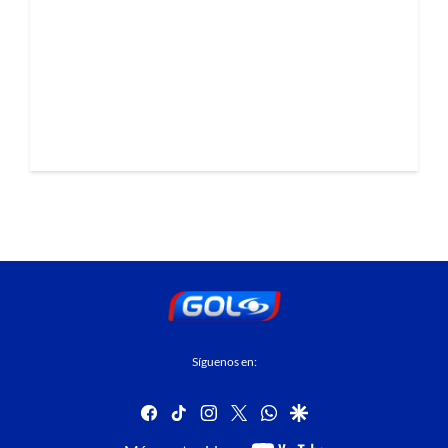
Síguenos en:
facebook
tiktok
instagram
twitter
whatsapp
google